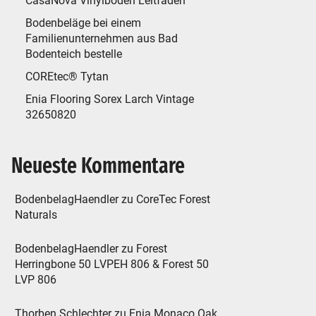
CasaNova Vinylboden Leitfaden
Bodenbeläge bei einem
Familienunternehmen aus Bad
Bodenteich bestelle
COREtec® Tytan
Enia Flooring Sorex Larch Vintage
32650820
Neueste Kommentare
BodenbelagHaendler
zu
CoreTec Forest
Naturals
BodenbelagHaendler
zu
Forest
Herringbone 50 LVPEH 806 & Forest 50
LVP 806
Thorben Schlechter
zu
Enia Monaco Oak