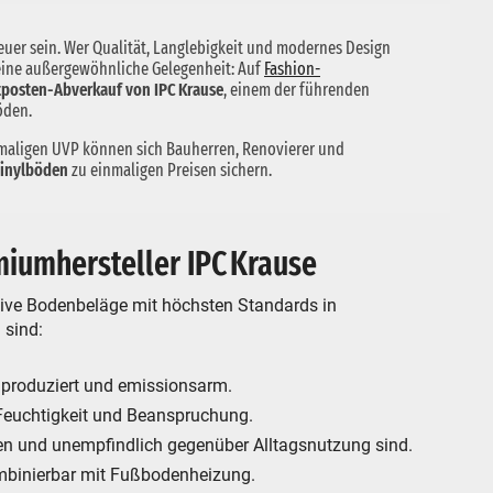
uer sein. Wer Qualität, Langlebigkeit und modernes Design
 eine außergewöhnliche Gelegenheit: Auf
Fashion-
tposten-Abverkauf von IPC Krause
, einem der führenden
öden.
maligen UVP können sich Bauherren, Renovierer und
vinylböden
zu einmaligen Preisen sichern.
iumhersteller IPC Krause
ative Bodenbeläge mit höchsten Standards in
 sind:
 produziert und emissionsarm.
Feuchtigkeit und Beanspruchung.
igen und unempfindlich gegenüber Alltagsnutzung sind.
mbinierbar mit Fußbodenheizung.