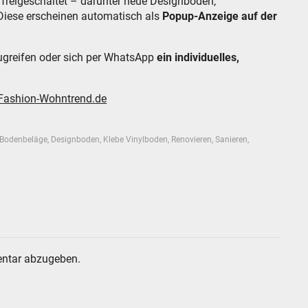
 freigeschaltet – darunter neue Designböden,
Diese erscheinen automatisch als
Popup-Anzeige auf der
zugreifen oder sich per WhatsApp
ein individuelles,
f Fashion-Wohntrend.de
Bodenbeläge
,
Designboden
,
Klebe Vinylboden
,
Renovieren
,
Sanieren
,
ntar abzugeben.