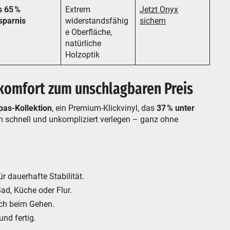
s 65 %
Extrem
Jetzt Onyx
sparnis
widerstandsfähig
sichern
e Oberfläche,
natürliche
Holzoptik
komfort zum unschlagbaren Preis
pas-Kollektion
, ein Premium-Klickvinyl, das
37 % unter
h schnell und unkompliziert verlegen – ganz ohne
r dauerhafte Stabilität.
ad, Küche oder Flur.
sch beim Gehen.
nd fertig.