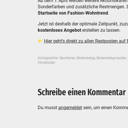
Ab dem 1. April werden weitere Aktionswaren
Sonderfarben und zusätzliche Restmengen. 
Startseite von Fashion-Wohntrend
.
Jetzt ist deshalb der optimale Zeitpunkt, zu
kostenloses Angebot
erstellen zu lassen.
Hier geht’s direkt zu allen Restposten au
Schlagwörter:
Bauherren
,
Bodenbelag
,
Bodenbelag kaufen
,
Vinylboden
Schreibe einen Kommentar
Du musst
angemeldet
sein, um einen Komme