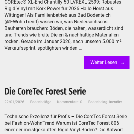
COREtec® XL-End Chantilly 50 LVREXL 2599: Robustes
Rigid Vinyl mit Kork-Power für 2026 Hallo Horst aus
Wittingen! Als Familienbetrieb aus Bad Bodenteich
(@FWohnTrend) wissen wir, was Niedersachsens
Bauherren brauchen: Böden, die halten, wasserdicht sind
und Trends wie breite Dielen & nachhaltige Materialien
rocken. Gerade im Januar 2026, nach unseren 5.000 m²
Verkaufssprint, spotlighten wir den …
Weiter Lesen
Die CoreTec Forest Serie
22/01/2026
Bodenbeläge
Kommentare: 0
BodenbelagHaendler
Technische Exzellenz für Profis – Die CoreTec Forest Serie
bei Fashion-WohnTrend Warum ist CoreTec Forest 806
einer der meistgekauften Rigid-Vinyl-Böden? Die Antwort