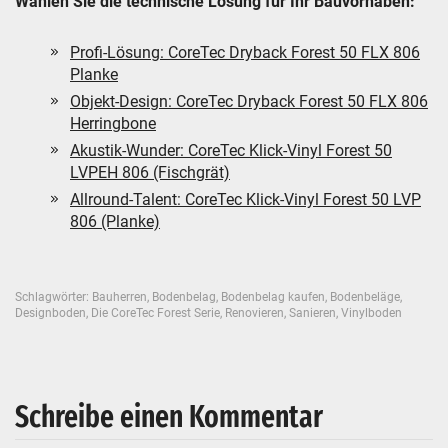
Wählen Sie die technische Lösung für Ihr Bauvorhaben:
Profi-Lösung: CoreTec Dryback Forest 50 FLX 806
Planke
Objekt-Design: CoreTec Dryback Forest 50 FLX 806
Herringbone
Akustik-Wunder: CoreTec Klick-Vinyl Forest 50
LVPEH 806 (Fischgrät)
Allround-Talent: CoreTec Klick-Vinyl Forest 50 LVP
806 (Planke)
Schlagwörter:
Bauherren
,
Bodenbelag
,
Bodenbelag kaufen
,
Bodenbeläge
,
Designboden
,
Die CoreTec Forest Serie
,
Renovieren
,
Sanieren
,
Vinylboden
Schreibe einen Kommentar