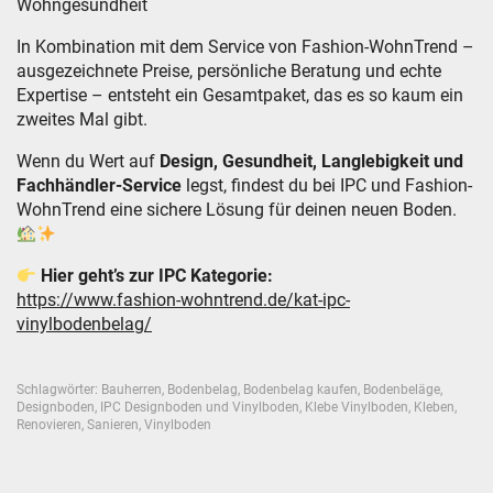
Wohngesundheit
In Kombination mit dem Service von Fashion-WohnTrend –
ausgezeichnete Preise, persönliche Beratung und echte
Expertise – entsteht ein Gesamtpaket, das es so kaum ein
zweites Mal gibt.
Wenn du Wert auf
Design, Gesundheit, Langlebigkeit und
Fachhändler-Service
legst, findest du bei IPC und Fashion-
WohnTrend eine sichere Lösung für deinen neuen Boden.
Hier geht’s zur IPC Kategorie:
https://www.fashion-wohntrend.de/kat-ipc-
vinylbodenbelag/
Schlagwörter:
Bauherren
,
Bodenbelag
,
Bodenbelag kaufen
,
Bodenbeläge
,
Designboden
,
IPC Designboden und Vinylboden
,
Klebe Vinylboden
,
Kleben
,
Renovieren
,
Sanieren
,
Vinylboden