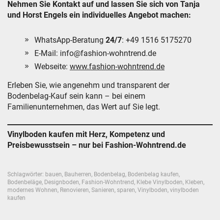
Nehmen Sie Kontakt auf und lassen Sie sich von Tanja
und Horst Engels ein individuelles Angebot machen:
WhatsApp-Beratung
24/7
: +49 1516 5175270
E-Mail:
info@fashion-wohntrend.de
Webseite:
www.fashion-wohntrend.de
Erleben Sie, wie angenehm und transparent der
Bodenbelag-Kauf sein kann – bei einem
Familienunternehmen, das Wert auf Sie legt.
Vinylboden kaufen mit Herz, Kompetenz und
Preisbewusstsein – nur bei Fashion-Wohntrend.de
Schlagwörter:
bauen
,
Bauherren
,
Bodenbelag
,
Bodenbelag kaufen
,
Bodenbeläge
,
Designboden
,
Fashion-Wohntrend
,
Klebe Vinylboden
,
Kleben
,
modernes Wohnen
,
Renovieren
,
Sanieren
,
sparen
,
Vinylboden
,
vinylboden
kaufen