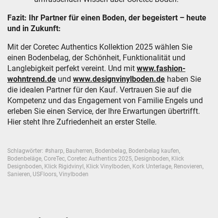
Fazit: Ihr Partner für einen Boden, der begeistert – heute
und in Zukunft:
Mit der Coretec Authentics Kollektion 2025 wählen Sie
einen Bodenbelag, der Schönheit, Funktionalität und
Langlebigkeit perfekt vereint. Und mit
www.fashion-
wohntrend.de
und
www.designvinylboden.de
haben Sie
die idealen Partner für den Kauf. Vertrauen Sie auf die
Kompetenz und das Engagement von Familie Engels und
erleben Sie einen Service, der Ihre Erwartungen übertrifft.
Hier steht Ihre Zufriedenheit an erster Stelle.
Schlagwörter:
#sharp
,
Bauherren
,
Bodenbelag
,
Bodenbelag kaufen
,
Bodenbeläge
,
CoreTec
,
Coretec Authentics 2025
,
Designboden
,
Klick
Designboden
,
Klick Rigidvinyl
,
Klick Vinylboden
,
Kork Unterlage
,
Renovieren
,
Sanieren
,
USFloors
,
Vinylboden